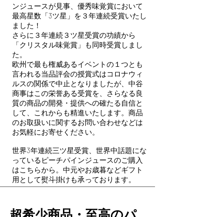
ンジュースが見事、優秀味覚賞において
最高星数「3ツ星」を３年連続受賞いたし
ました！
さらに３年連続３ツ星受賞の功績から
「クリスタル味覚賞」も同時受賞しまし
た。
欧州で最も権威あるイベントの１つとも
言われる当品評会の授賞式はコロナウィ
ルスの関係で中止となりましたが、中谷
商事はこの栄誉ある受賞を、さらなる良
質の商品の開発・提供への確たる自信と
して、これからも精進いたします。商品
のお取扱いに関するお問い合わせなどは
お気軽にお寄せください。
世界3年連続三ツ星受賞、世界中話題にな
っているピーチパインジュースのご購入
はこちらから。中元やお歳暮などギフト
用として熨斗掛けも承っております。
超希少商品・至高のパ