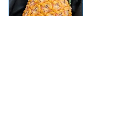
【2025年度予約】至高のパイン
「鳳伯」
価格
￥8,640
イッテQ登場