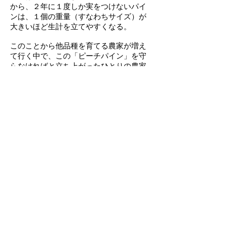
から、２年に１度しか実をつけないパイ
ンは、１個の重量（すなわちサイズ）が
大きいほど生計を立てやすくなる。
このことから他品種を育てる農家が増え
て行く中で、この「ピーチパイン」を守
らなければと立ち上がったひとりの農家
がいた。
それが、「ピーチパイン」の名付け親と
なった川満氏だ。
ピーチパインを語る上で、この人の存在
を無くして真の価値は伝えられない。
農家が高齢化していくことからパイン畑
から離れていく「おじい」「おばあ」た
ちに、独自の栽培方法を伝え、そのとお
りに育てられた青果は川満氏の農園が全
て買い上げることにし、「おじい」「お
ばあ」たちのピーチパインが復興する。
品質の高いものが青果として生まれる一
方、これらの青果の良さを活かした加工
品の展開に動き出して登場したのが「ピ