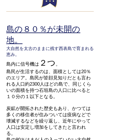
島の８０％が未開の
地。
大自然を太古のままに残す西表島で育まれる
恵み。
２つ
島内に信号機は
。
​島民が生活するのは、面積としては20％
のエリア。島民が皆顔見知りだとも言わ
れる人口約2300人ほどの島で、同じくら
いの面積を持つ石垣島の人口に比べると
１０分の１以下となる。
炭鉱が開拓された歴史もあり、かつては
多くの移住者が住みついては疫病などで
壊滅するなどを繰り返し、近年にやって
人口は安定し増加をしてきたと言われ
る。
島の80％はまだ人の入っていない大自然