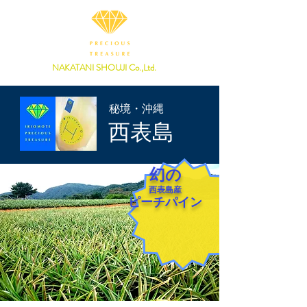
NAKATANI SHOUJI Co.,Ltd.
秘境・沖縄
​西表島
幻の
西表島産
ピーチパイン