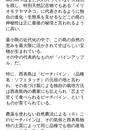
を残し、特別天然記念物でもある「イリ
オモテヤマネコ」に代表されるように独
自の進化・生態系を見せるなどこの島の
神秘性は正に最後の秘境と言われるよう
に高い。
最小限の近代化の中で、この島の自然の
恵みを最大限に活かされてすばらしい宝
物が生まれている。
その中の代表的なものが「パインアップ
ル」だ。
特に、西表島は「ピーチパイン」（品種
名：ソフトタッチ）の元祖の地と言わ
れ、その名づけ親による独自の栽培方法
は西表島内の農家にも伝えられ「芯まで
甘くて食べられるピーチパイン」という
ものが育てられている。
農薬を使わない自然農法による（※）こ
のピーチパインは、その気候と西表島独
特の土質によって同じ品種でも他の産地