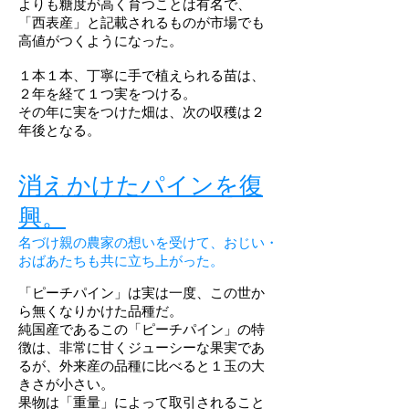
よりも糖度が高く育つことは有名で、
「西表産」と記載されるものが市場でも
高値がつくようになった。
１本１本、丁寧に手で植えられる苗は、
２年を経て１つ実をつける。
その年に実をつけた畑は、次の収穫は２
年後となる。
消えかけたパインを復
興。
名づけ親の農家の想いを受けて、おじい・
おばあたちも共に立ち上がった。
「ピーチパイン」は実は一度、この世か
ら無くなりかけた品種だ。
純国産であるこの「ピーチパイン」の特
徴は、非常に甘くジューシーな果実であ
るが、外来産の品種に比べると１玉の大
きさが小さい。
果物は「重量」によって取引されること